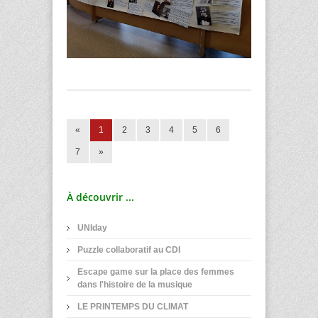
«
1
2
3
4
5
6
7
»
À découvrir ...
UNIday
Puzzle collaboratif au CDI
Escape game sur la place des femmes
dans l'histoire de la musique
LE PRINTEMPS DU CLIMAT