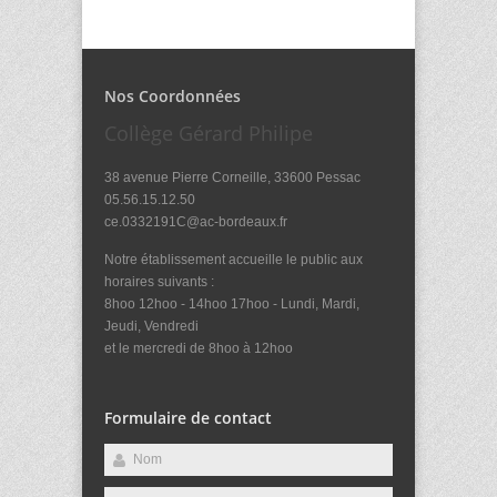
Nos Coordonnées
Collège Gérard Philipe
38 avenue Pierre Corneille, 33600 Pessac
05.56.15.12.50
ce.0332191C@ac-bordeaux.fr
Notre établissement accueille le public aux
horaires suivants :
8hoo 12hoo - 14hoo 17hoo - Lundi, Mardi,
Jeudi, Vendredi
et le mercredi de 8hoo à 12hoo
Formulaire de contact