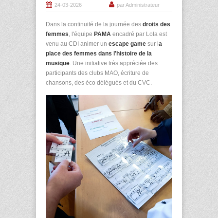
24-03-2026
par Administrateur
Dans la continuité de la journée des
droits des
femmes
, l'équipe
PAMA
encadré par Lola est
venu au CDI animer un
escape game
sur l
a
place des femmes dans l'histoire de la
musique
. Une initiative très appréciée des
participants des clubs MAO, écriture de
chansons, des éco délégués et du CVC.