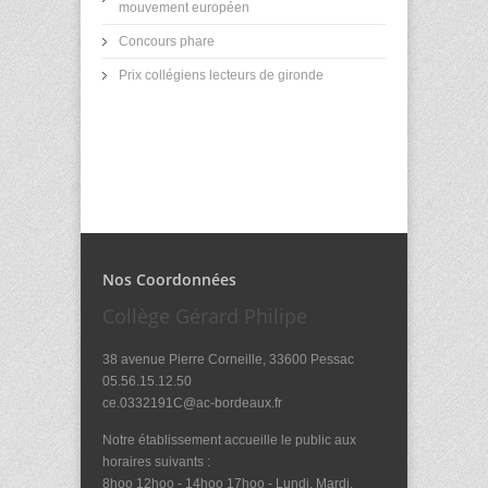
mouvement européen
Concours phare
Prix collégiens lecteurs de gironde
Nos Coordonnées
Collège Gérard Philipe
38 avenue Pierre Corneille, 33600 Pessac
05.56.15.12.50
ce.0332191C@ac-bordeaux.fr
Notre établissement accueille le public aux
horaires suivants :
8hoo 12hoo - 14hoo 17hoo - Lundi, Mardi,