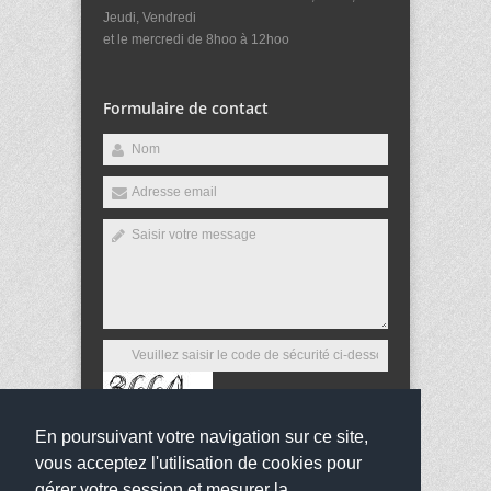
Jeudi, Vendredi
et le mercredi de 8hoo à 12hoo
Formulaire de contact
En poursuivant votre navigation sur ce site,
Envoyer
vous acceptez l'utilisation de cookies pour
gérer votre session et mesurer la