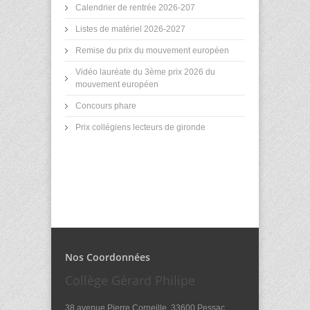
Calendrier de rentrée 2026-207
Listes de matériel 2026-2027
Remise du prix du mouvement européen
Vidéo lauréate du 3ème prix 2026 du
mouvement européen
Concours phare
Prix collégiens lecteurs de gironde
Nos Coordonnées
Collège Gérard Philipe
38 avenue Pierre Corneille, 33600 Pessac