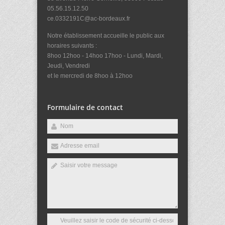
05.56.15.12.50
ce.0332191C@ac-bordeaux.fr
Notre établissement accueille le public aux
horaires suivants :
8hoo 12hoo - 14hoo 17hoo - Lundi, Mardi,
Jeudi, Vendredi
et le mercredi de 8hoo à 12hoo
Formulaire de contact