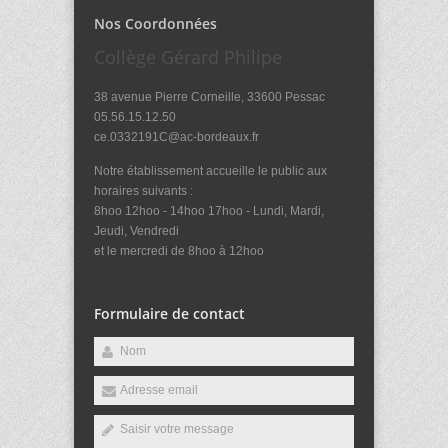
Nos Coordonnées
Collège Gérard Philipe
38 avenue Pierre Corneille, 33600 Pessac
05.56.15.12.50
ce.0332191C@ac-bordeaux.fr
Notre établissement accueille le public aux
horaires suivants :
8hoo 12hoo - 14hoo 17hoo - Lundi, Mardi,
Jeudi, Vendredi
et le mercredi de 8hoo à 12hoo
Formulaire de contact