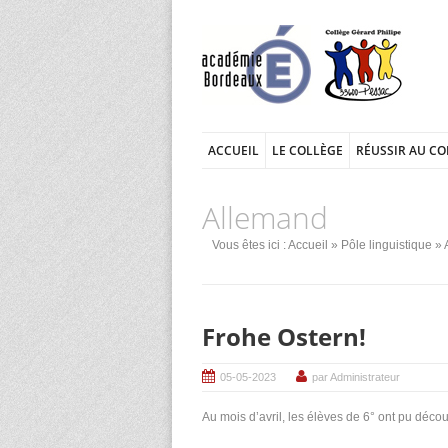
ACCUEIL
LE COLLÈGE
RÉUSSIR AU CO
Allemand
Vous êtes ici :
Accueil
»
Pôle linguistique
» 
Frohe Ostern!
05-05-2023
par Administrateur
Au mois d’avril, les élèves de 6° ont pu déco