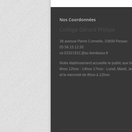
Nos Coordonnées
Collège Gérard Philipe
38 avenue Pierre Corneille, 33600 Pessac
05.56.15.12.50
ce.0332191C@ac-bordeaux.fr
Notre établissement accueille le public aux ho
8hoo 12hoo - 14hoo 17hoo - Lundi, Mardi, Je
et le mercredi de 8hoo à 12hoo