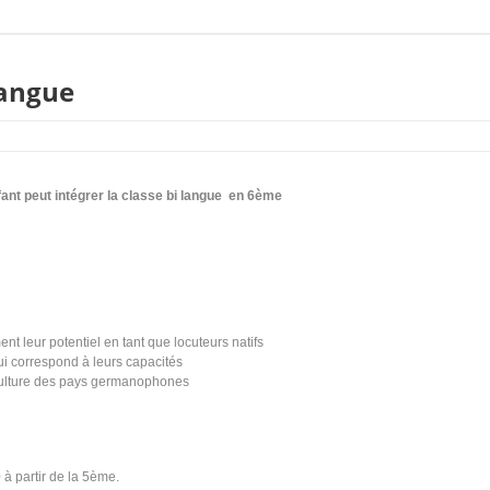
langue
ant peut intégrer la classe bi langue en 6
ème
nt leur potentiel en tant que locuteurs natifs
ui correspond à leurs capacités
culture des pays germanophones
 à partir de la 5
ème
.