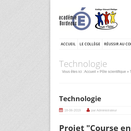
ACCUEIL
LE COLLÈGE
RÉUSSIR AU CO
Technologie
Vous êtes ici :
Accueil
»
Pôle scientifique
» 
Technologie
18-06-2019
par Administrateur
Projet "Course en