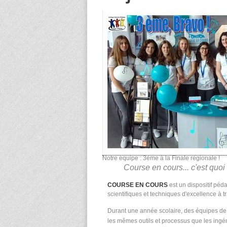
Notre équipe : 3ème à la Finale régionale !
Course en cours... c'est quoi
COURSE EN COURS
est un dispositif péda
scientifiques et techniques d'excellence à t
Durant une année scolaire, des équipes de 4
les mêmes outils et processus que les ingéni