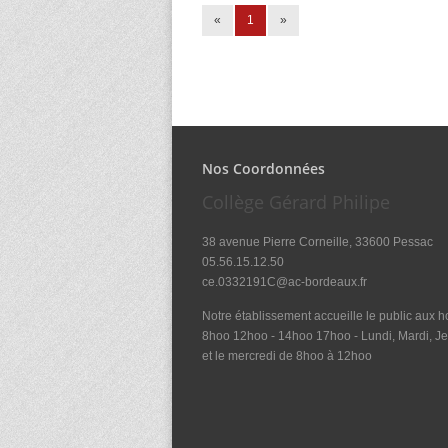
«
1
»
Nos Coordonnées
Collège Gérard Philipe
38 avenue Pierre Corneille, 33600 Pessac
05.56.15.12.50
ce.0332191C@ac-bordeaux.fr
Notre établissement accueille le public aux ho
8hoo 12hoo - 14hoo 17hoo - Lundi, Mardi, Je
et le mercredi de 8hoo à 12hoo