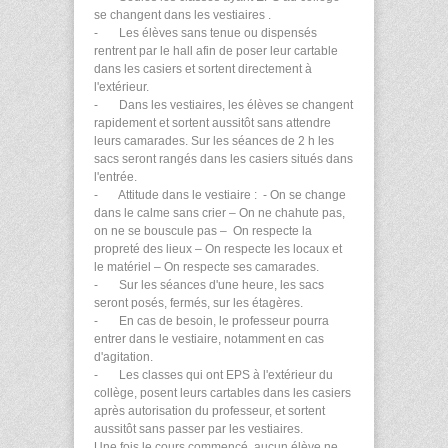
se changent dans les vestiaires .
- Les élèves sans tenue ou dispensés
rentrent par le hall afin de poser leur cartable
dans les casiers et sortent directement à
l'extérieur.
- Dans les vestiaires, les élèves se changent
rapidement et sortent aussitôt sans attendre
leurs camarades. Sur les séances de 2 h les
sacs seront rangés dans les casiers situés dans
l'entrée.
- Attitude dans le vestiaire : - On se change
dans le calme sans crier – On ne chahute pas,
on ne se bouscule pas – On respecte la
propreté des lieux – On respecte les locaux et
le matériel – On respecte ses camarades.
- Sur les séances d'une heure, les sacs
seront posés, fermés, sur les étagères.
- En cas de besoin, le professeur pourra
entrer dans le vestiaire, notamment en cas
d'agitation.
- Les classes qui ont EPS à l'extérieur du
collège, posent leurs cartables dans les casiers
après autorisation du professeur, et sortent
aussitôt sans passer par les vestiaires.
Une fois le cours commencé, aucun élève ne