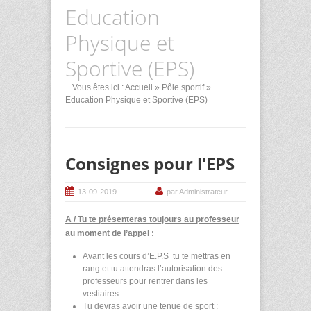
Education
Physique et
Sportive (EPS)
Vous êtes ici :
Accueil
»
Pôle sportif
»
Education Physique et Sportive (EPS)
Consignes pour l'EPS
13-09-2019
par Administrateur
A / Tu te présenteras toujours au professeur
au moment de l’appel :
Avant les cours d’E.P.S tu te mettras en
rang et tu attendras l’autorisation des
professeurs pour rentrer dans les
vestiaires.
Tu devras avoir une tenue de sport :