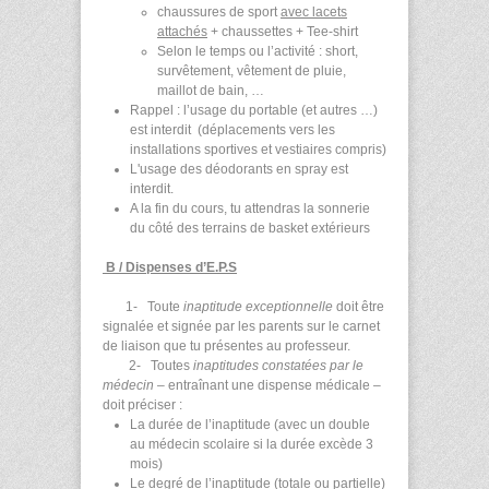
chaussures de sport
avec lacets
attachés
+ chaussettes +
Tee-shirt
Selon le temps ou l’activité : short,
survêtement, vêtement de pluie,
maillot de bain, …
Rappel : l’usage du portable (et autres …)
est interdit (déplacements vers les
installations sportives et vestiaires compris)
L'usage des déodorants en spray est
interdit.
A la fin du cours, tu attendras la sonnerie
du côté des terrains de basket extérieurs
B /
Dispenses d’E.P.S
1- Toute
inaptitude exceptionnelle
doit être
signalée et signée par les parents sur le carnet
de liaison que tu présentes au professeur.
2- Toutes
inaptitudes constatées par le
médecin
– entraînant une dispense médicale –
doit préciser :
La durée de l’inaptitude (avec un double
au médecin scolaire si la durée excède 3
mois)
Le degré de l’inaptitude (totale ou partielle)