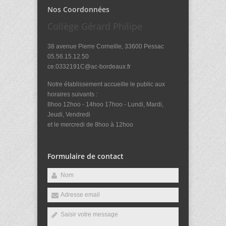
Nos Coordonnées
Collège Gérard Philipe
38 avenue Pierre Corneille, 33600 Pessac
05.56.15.12.50
ce.0332191C@ac-bordeaux.fr
Notre établissement accueille le public aux
horaires suivants :
8hoo 12hoo - 14hoo 17hoo - Lundi, Mardi,
Jeudi, Vendredi
et le mercredi de 8hoo à 12hoo
Formulaire de contact