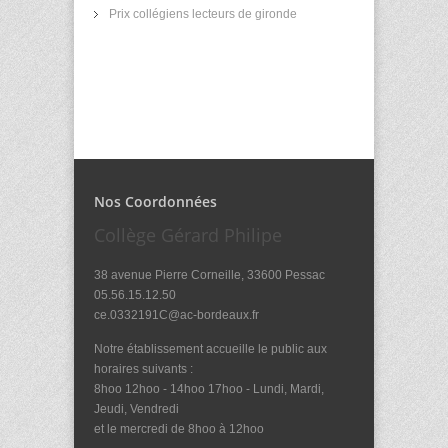
Prix collégiens lecteurs de gironde
Nos Coordonnées
Collège Gérard Philipe
38 avenue Pierre Corneille, 33600 Pessac
05.56.15.12.50
ce.0332191C@ac-bordeaux.fr
Notre établissement accueille le public aux
horaires suivants :
8hoo 12hoo - 14hoo 17hoo - Lundi, Mardi,
Jeudi, Vendredi
et le mercredi de 8hoo à 12hoo