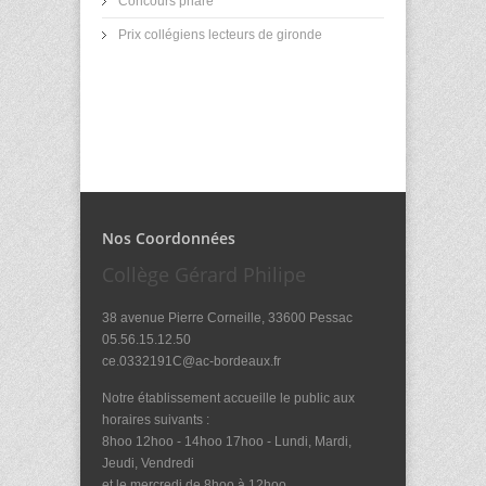
Concours phare
Prix collégiens lecteurs de gironde
Nos Coordonnées
Collège Gérard Philipe
38 avenue Pierre Corneille, 33600 Pessac
05.56.15.12.50
ce.0332191C@ac-bordeaux.fr
Notre établissement accueille le public aux
horaires suivants :
8hoo 12hoo - 14hoo 17hoo - Lundi, Mardi,
Jeudi, Vendredi
et le mercredi de 8hoo à 12hoo