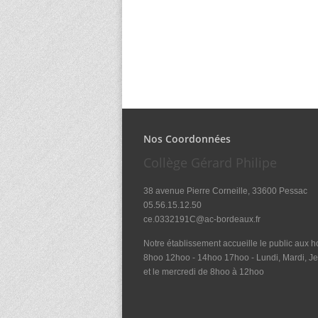
Nos Coordonnées
Collège Gérard Philipe
38 avenue Pierre Corneille, 33600 Pessac
05.56.15.12.50
ce.0332191C@ac-bordeaux.fr
Notre établissement accueille le public aux ho
8hoo 12hoo - 14hoo 17hoo - Lundi, Mardi, Je
et le mercredi de 8hoo à 12hoo