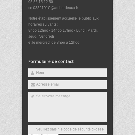
05.56.15.12.50
ce.0332191C@ac-bordeaux.fr
Notre établissement accueille le public aux
horaires suivants :
8hoo 12hoo - 14hoo 17hoo - Lundi, Mardi,
Jeudi, Vendredi
et le mercredi de 8hoo à 12hoo
Formulaire de contact