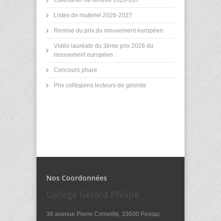
Calendrier de rentrée 2026-207
Listes de matériel 2026-2027
Remise du prix du mouvement européen
Vidéo lauréate du 3ème prix 2026 du
mouvement européen
Concours phare
Prix collégiens lecteurs de gironde
Nos Coordonnées
Collège Gérard Philipe
38 avenue Pierre Corneille, 33600 Pessac