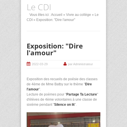
Le CDI
Vous êtes ici :
Accueil
»
Vivre au collège
»
Le
CDI
» Exposition: "Dire l'amour"
Exposition: "Dire
l'amour"
2022-03-29
par Administrateur
Exposition des recueils de poésie des classes
de 4ème de Mme Batby sur le thème "
Dire
l'amour
".
Lecture de poèmes pour "
Partage Ta Lecture
"
d'élèves de 4ème volontaires à une classe de
sixième pendant "
Silence on lit
".