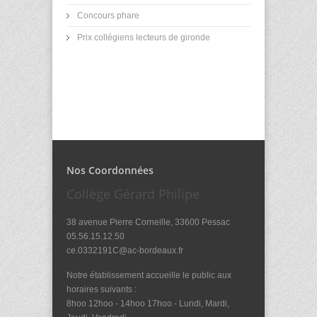
Concours phare
Prix collégiens lecteurs de gironde
Nos Coordonnées
Collège Gérard Philipe
38 avenue Pierre Corneille, 33600 Pessac
05.56.15.12.50
ce.0332191C@ac-bordeaux.fr
Notre établissement accueille le public aux
horaires suivants :
8hoo 12hoo - 14hoo 17hoo - Lundi, Mardi,