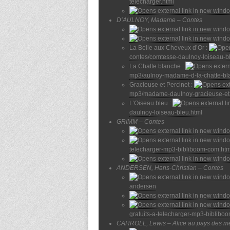
telecharger.html
D’AULNOY, Madame – Contes
La Belle aux Cheveux d’Or :
contes/comtesse-daulnoy-loiseau-b
La Chatte blanche :
mp3/aulnoy-madame-d-la-chatte-bl
Gracieuse et Percinet :
mp3/madame-daulnoy-gracieuse-et-
L’Oiseau bleu :
daulnoy-loiseau-bleu.html
GRIMM – Contes
telecharger-mp3-bibliboom-com.htm
ANDERSEN, Hans-Christian – Contes
andersen
gratuits-a-telecharger-mp3-biblibo
CARROLL, Lewis – Alice au pays des me