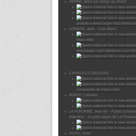
VERNE, Jules
(un roman au choix)
gratuits-a-telecharger-mp3-biblibo
LONDON, Jack – Croc-Blanc
blanc.html
telecharger-mp3-bibliboom-com.htm
3. Poésie
CHARLES D’ORLEANS
complainte-de-france.html
MAROT, Clément
LA FONTAINE, Jean de – Fables (choisies 
(Attention : ce petit coquin de La Fontai
HUGO, Victor