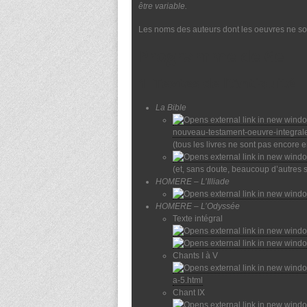
être variable.
Les noms des auteurs dont les oeuvres ne so
Programme de 6e
1. Textes de l’Antiquité
La Bible
nouveau-testament-oeuvre-integral
(tous les livres ne sont pas encore e
(et, sans doute, beaucoup d’autres 
HOMERE – L’Illiade
HOMERE – L’Odyssée
Texte intégral
Chants I à V
a-5.html
Chant IX