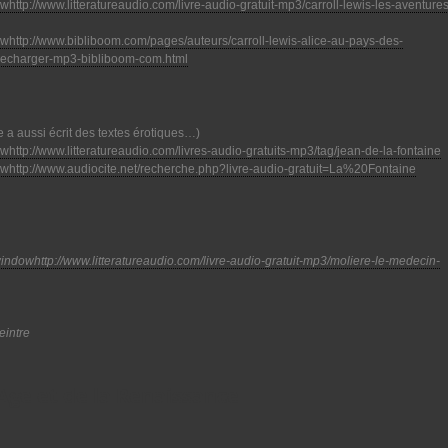
http://www.litteratureaudio.com/livre-audio-gratuit-mp3/carroll-lewis-les-aventures
http://www.bibliboom.com/pages/auteurs/carroll-lewis-alice-au-pays-des-
telecharger-mp3-bibliboom-com.html
ne a aussi écrit des textes érotiques…)
http://www.litteratureaudio.com/livres-audio-gratuits-mp3/tag/jean-de-la-fontaine
http://www.audiocite.net/recherche.php?livre-audio-gratuit=La%20Fontaine
http://www.litteratureaudio.com/livre-audio-gratuit-mp3/moliere-le-medecin-
eintre
Age et de la Renaissance