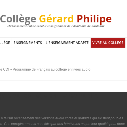
Collège
Gérard
Philipe
Etablissement Public Local D'Enseignement de l'Académie de Bordeaux
LLÈGE
ENSEIGNEMENTS
L'ENSEIGNEMENT ADAPTÉ
VIVRE AU COLLÈGE
Le CDI
» Programme de Français au collège en livres audio
is au collège en livres audio
fait un recensement des versions audio libres et gratuites qui existent pour les
 Ces enregistrements sont faits par des bénévoles et que leur qualité peut donc