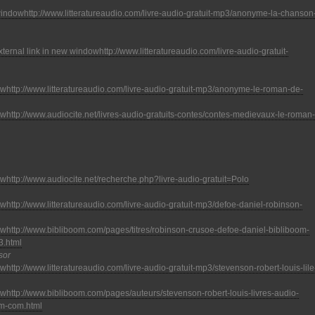
http://www.litteratureaudio.com/livre-audio-gratuit-mp3/anonyme-la-chanson
http://www.litteratureaudio.com/livre-audio-gratuit-
http://www.litteratureaudio.com/livre-audio-gratuit-mp3/anonyme-le-roman-de-
http://www.audiocite.net/livres-audio-gratuits-contes/contes-medievaux-le-roman-
http://www.audiocite.net/recherche.php?livre-audio-gratuit=Polo
http://www.litteratureaudio.com/livre-audio-gratuit-mp3/defoe-daniel-robinson-
http://www.bibliboom.com/pages/titres/robinson-crusoe-defoe-daniel-bibliboom-
3.html
sor
http://www.litteratureaudio.com/livre-audio-gratuit-mp3/stevenson-robert-louis-lile
http://www.bibliboom.com/pages/auteurs/stevenson-robert-louis-livres-audio-
om-com.html