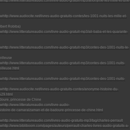
http://www.litteratureaudio.com/livre-audio-gratuit-mp3/anonyme-les-mille-et-une
http://www.audiocite.net/livres-audio-gratuits-contes/les-1001-nuits-les-mille-et-
Albert Robiba)
http://www.litteratureaudio.com/livre-audio-gratuit-mp3/ali-baba-et-les-quarante-
http://www.litteratureaudio.com/livre-audio-gratuit-mp3/contes-des-1001-nuits-le-
eilleuse
http://www.litteratureaudio.com/livre-audio-gratuit-mp3/contes-des-1001-nuits-
illeuse.html
http://www.litteratureaudio.com/livre-audio-gratuit-mp3/contes-des-1001-nuits-
http://www.audiocite.net/livres-audio-gratuits-contes/anonyme-histoire-du-
%29.html
doure, princesse de Chine
http://www.litteratureaudio.com/livre-audio-
histoire-de-camaralzaman-et-de-badoure-princesse-de-chine.html
http://www.litteratureaudio.com/livres-audio-gratuits-mp3/tag/charles-perrault
http://www.bibliboom.com/pages/auteurs/perrault-charles-livres-audio-gratuits-a-