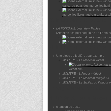
dalice-au-pays-des-merveilles.html
merveilles-livres-audio-gratuits-a-
3. Initiation à la poésie
LA FONTAINE, Jean de – Fables
(Attention : ce petit coquin de La Fontai
4. Initiation au théâtre
Une pièce de Molière : par exemple
MOLIERE – Le Médecin volant
volant.html
MOLIERE – L’Amour médecin
MOLIERE – Le Médecin malgré lui
MOLIERE – Le Sicilien ou l’amour p
Programme de 5e
1. Littérature du Moyen 
chanson de geste