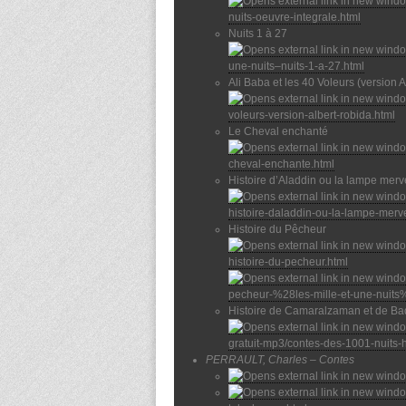
nuits-oeuvre-integrale.html
Nuits 1 à 27
une-nuits–nuits-1-a-27.html
Ali Baba et les 40 Voleurs (version 
voleurs-version-albert-robida.html
Le Cheval enchanté
cheval-enchante.html
Histoire d’Aladdin ou la lampe merv
histoire-daladdin-ou-la-lampe-merve
Histoire du Pêcheur
histoire-du-pecheur.html
pecheur-%28les-mille-et-une-nuits
Histoire de Camaralzaman et de Ba
gratuit-mp3/contes-des-1001-nuits-
PERRAULT, Charles – Contes