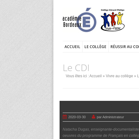
ACCUEIL
LE COLLÈGE
RÉUSSIR AU CO
Le CDI
Vous êtes ici :
Accueil
»
Vivre au collège
»
Programme de França
2020-03-30
par Administrateur
Natacha Dugas, enseignante-documentaliste a 
oeuvres du programme de Français en collège.