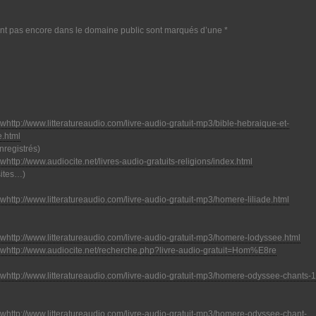
nt pas encore dans le domaine public sont marqués d’une *
http://www.litteratureaudio.com/livre-audio-gratuit-mp3/bible-hebraique-et-
e.html
nregistrés)
http://www.audiocite.net/livres-audio-gratuits-religions/index.html
sites…)
http://www.litteratureaudio.com/livre-audio-gratuit-mp3/homere-liliade.html
http://www.litteratureaudio.com/livre-audio-gratuit-mp3/homere-lodyssee.html
http://www.audiocite.net/recherche.php?livre-audio-gratuit=Hom%E8re
http://www.litteratureaudio.com/livre-audio-gratuit-mp3/homere-odyssee-chants-1
http://www.litteratureaudio.com/livre-audio-gratuit-mp3/homere-odyssee-chant-