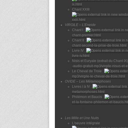
ix.html
Chant XXIII
xxiii.html
VIRGILE – L’Eneide
Chant I :
chant-premier.html
Chant II :
chant-second-la-prise-de-troie.html
Livre IV :
livre-iv.html
Nisis et Euryale (extrait du Chant IX)
-audio-gratuit-mp3/virgile-nisus-et-
Le Cheval de Troie :
mp3/virgile-le-cheval-de-troie.html
OVIDE – Les Métamorphoses
Livres I à IV :
metamorphoses.html
Philémon et Baucis :
et-la-fontaine-philemon-et-baucis.h
2. Contes et récits merve
Les Mille et Une Nuits
L'oeuvre intégrale