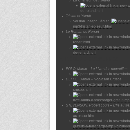
La Chanson de Roland
de-roland.html
Tristan et Yseult
Version Joseph Bédier :
mp3/tristan-et-iseult.html
Le Roman de Renart
renart.html
de-renard.html
2. Récits d’aventures
POLO, Marco – Le Livre des merveilles
DEFOE, Daniel – Robinson Crusoé
crusoe.html
livre-audio-a-telecharger-gratuit-mp
STEVENSON, Robert Louis – L’Ile au tré
au-tresor.html
gratuits-a-telecharger-mp3-biblibo