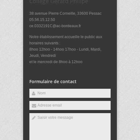
Collège Gérard Philipe
38 avenue Pierre Corneille, 33600 Pessac
05.56.15.12.50
ce.0332191C@ac-bordeaux.fr
Notre établissement accueille le public aux
horaires suivants :
8hoo 12hoo - 14hoo 17hoo - Lundi, Mardi,
Jeudi, Vendredi
et le mercredi de 8hoo à 12hoo
Formulaire de contact