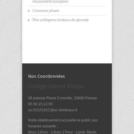
mouvement européen
Concours phare
Prix collégiens lecteurs de gironde
Nos Coordonnées
Collège Gérard Philipe
38 avenue Pierre Corneille, 33600 Pessac
05.56.15.12.50
ce.0332191C@ac-bordeaux.fr
Notre établissement accueille le public aux
horaires suivants :
8hoo 12hoo - 14hoo 17hoo - Lundi, Mardi,