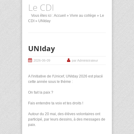
Le CDI
Vous êtes ici :
Accueil
»
Vivre au collège
»
Le
CDI
» UNIday
UNIday
2026-06-09
par Administrateur
A l'initiative de l'Unicef, UNIday 2026 est placé
cette année sous le thème :
On fait la paix ?
Fais entendre ta voix et tes droits !
Autour du 20 mai, des élèves volontaires ont
participé, par leurs dessins, à des messages de
paix.