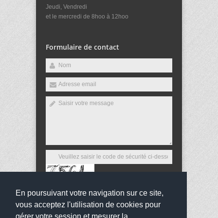
Jeudi, Vendredi
et le mercredi de 8hoo à 12hoo
Formulaire de contact
En poursuivant votre navigation sur ce site,
Envoyer
vous acceptez l'utilisation de cookies pour
gérer votre session et mesurer la