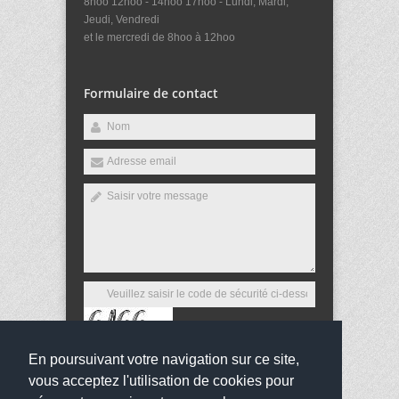
8hoo 12hoo - 14hoo 17hoo - Lundi, Mardi,
Jeudi, Vendredi
et le mercredi de 8hoo à 12hoo
Formulaire de contact
En poursuivant votre navigation sur ce site,
Envoyer
vous acceptez l'utilisation de cookies pour