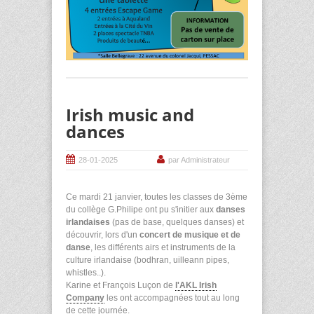
Irish music and
dances
28-01-2025
par Administrateur
Ce mardi 21 janvier, toutes les classes de 3ème
du collège G.Philipe ont pu s'initier aux
danses
irlandaises
(pas de base, quelques danses) et
découvrir, lors d'un
concert de musique et de
danse
, les différents airs et instruments de la
culture irlandaise (bodhran, uilleann pipes,
whistles..).
Karine et François Luçon de
l'AKL Irish
Company
les ont accompagnées tout au long
de cette journée.