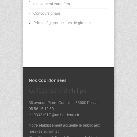
mouvement européen
Concours phare
Prix collégiens lecteurs de gironde
Nos Coordonnées
Collège Gérard Philipe
38 avenue Pierre Corneille, 33600 Pessac
05.56.15.12.50
ce.0332191C@ac-bordeaux.fr
Notre établissement accueille le public aux
horaires suivants :