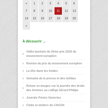
«
1
2
3
4
5
6
7
8
9
10
11
12
13
14
15
16
17
18
19
20
»
À découvrir ...
Vidéo lauréate du 3ème prix 2026 du
mouvement européen
Remise du prix du mouvement européen
La tête dans les étoiles
Semaine de la presse et des médias
Retour en images sur la journée des droits
des femmes au collège Gérard Philipe
Journée Portes Ouvertes
Clubs et ateliers du 13h/14h