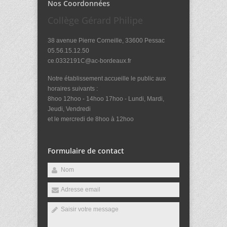
Nos Coordonnées
Collège Gérard Philipe
38 avenue Pierre Corneille, 33600 Pessac
05.56.15.12.50
ce.0332191C@ac-bordeaux.fr
Notre établissement accueille le public aux
horaires suivants :
8hoo 12hoo - 14hoo 17hoo - Lundi, Mardi,
Jeudi, Vendredi
et le mercredi de 8hoo à 12hoo
Formulaire de contact