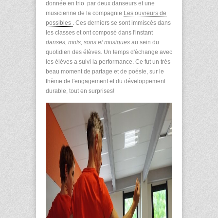
donnée en trio par deux danseurs et une
musicienne de la compagnie
Les ouvreurs de
possibles
. Ces derniers se sont immiscés dans
les classes et ont composé dans l'instant
danses, mots, sons et musiques
au sein du
quotidien des élèves. Un temps d'échange avec
les élèves a suivi la performance. Ce fut un très
beau moment de partage et de poésie, sur le
thème de l'engagement et du développement
durable, tout en surprises!