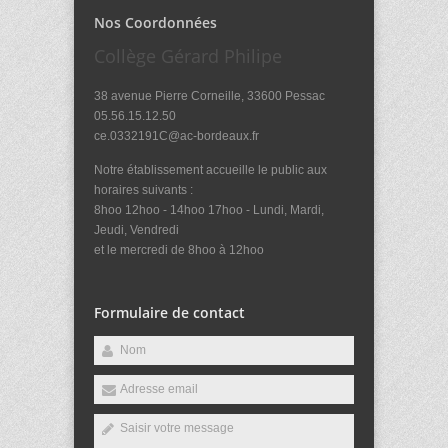
Nos Coordonnées
Collège Gérard Philipe
38 avenue Pierre Corneille, 33600 Pessac
05.56.15.12.50
ce.0332191C@ac-bordeaux.fr
Notre établissement accueille le public aux
horaires suivants :
8hoo 12hoo - 14hoo 17hoo - Lundi, Mardi,
Jeudi, Vendredi
et le mercredi de 8hoo à 12hoo
Formulaire de contact