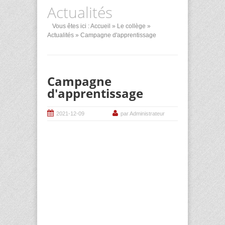
Actualités
Vous êtes ici :
Accueil
»
Le collège
»
Actualités
» Campagne d'apprentissage
Campagne
d'apprentissage
2021-12-09
par Administrateur