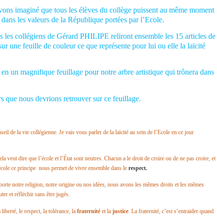
 avons imaginé que tous les élèves du collège puissent au même moment
t dans les valeurs de la République portées par l’Ecole.
us les collégiens de Gérard PHILIPE reliront ensemble les 15 articles de
sur une feuille de couleur ce que représente pour lui ou elle la laïcité
 en un magnifique feuillage pour notre arbre artistique qui trônera dans
s que nous devrions retrouver sur ce feuillage.
l de la vie collégienne. Je vais vous parler de la laïcité au sein de l’Ecole en ce jour
la veut dire que l’école et l’État sont neutres. Chacun a le droit de croire ou de ne pas croire, et
école ce principe nous permet de vivre ensemble dans le
respect.
orte notre religion, notre origine ou nos idées, nous avons les mêmes droits et les mêmes
er et réfléchir sans être jugés.
iberté, le respect, la tolérance, la
fraternité
et la
justice
. La fraternité, c’est s’entraider quand