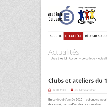
ACCUEIL
LE COLLÈGE
RÉUSSIR AU CO
Actualités
Vous êtes ici :
Accueil
»
Le collège
» Actuali
Clubs et ateliers du
12-01-2026
par Administrateur
En ce début d'année 2026, il est encore possib
des enseignants et/ ou des responsables.