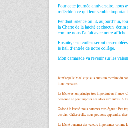
Pour cette journée anniversaire, nous
réfléchir à ce qui leur semble importan
Pendant Silence on lit, aujourd’hui, to
la Charte de la laïcité et chacun écrira 
comme nous l’a fait avec notre affiche.
Ensuite, ces feuilles seront rassemblées
le hall d’entrée de notre collège.
Mon camarade va revenir sur les valeur
Je m’appelle Maël et je suis aussi un membre du consei
d’anniversaire.
La laïcité est un principe très important en France. Ce
personne ne peut imposer ses idées aux autres. À l’
Grâce à la laïcité, nous sommes tous égaux : Peu imp
devoirs. Grâce à elle, nous pouvons apprendre, discut
La laïcité transmet des valeurs importantes comme la l