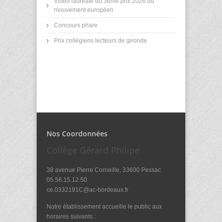
Vidéo lauréate du 3ème prix 2026 du
mouvement européen
Concours phare
Prix collégiens lecteurs de gironde
Nos Coordonnées
Collège Gérard Philipe
38 avenue Pierre Corneille, 33600 Pessac
05.56.15.12.50
ce.0332191C@ac-bordeaux.fr
Notre établissement accueille le public aux
horaires suivants :