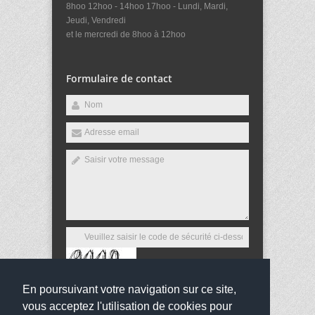
8hoo 12hoo - 14hoo 17hoo - Lundi, Mardi,
Jeudi, Vendredi
et le mercredi de 8hoo à 12hoo
Formulaire de contact
En poursuivant votre navigation sur ce site,
Envoyer
vous acceptez l'utilisation de cookies pour