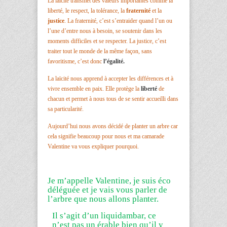
La laïcité transmet des valeurs importantes comme la
liberté, le respect, la tolérance, la
fraternité
et la
justice
. La fraternité, c’est s’entraider quand l’un ou
l’une d’entre nous à besoin, se soutenir dans les
moments difficiles et se respecter. La justice, c’est
traiter tout le monde de la même façon, sans
favoritisme, c’est donc
l’égalité.
La laïcité nous apprend à accepter les différences et à
vivre ensemble en paix. Elle protège la
liberté
de
chacun et permet à nous tous de se sentir accueilli dans
sa particularité.
Aujourd’hui nous avons décidé de planter un arbre car
cela signifie beaucoup pour nous et ma camarade
Valentine va vous expliquer pourquoi.
Je m’appelle Valentine, je suis éco
déléguée et je vais vous parler de
l’arbre que nous allons
planter.
Il s’agit d’un liquidambar, ce
n’est pas un érable bien qu’il y