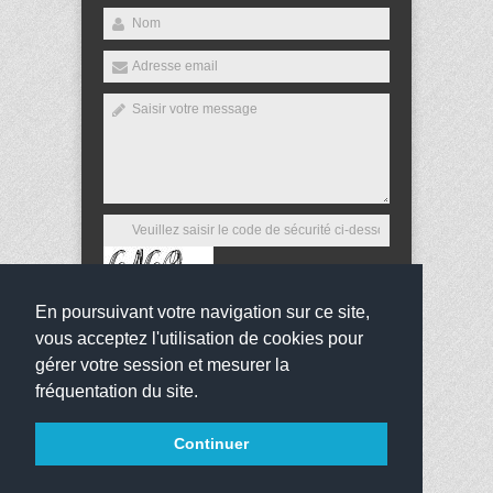
En poursuivant votre navigation sur ce site,
Envoyer
vous acceptez l'utilisation de cookies pour
gérer votre session et mesurer la
fréquentation du site.
Copyright 2016
Collège Gérard Philipe
Tous droits
Continuer
réservés
websco