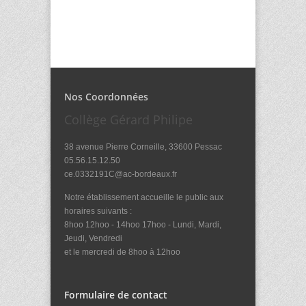
Nos Coordonnées
Collège Gérard Philipe
38 avenue Pierre Corneille, 33600 Pessac
05.56.15.12.50
ce.0332191C@ac-bordeaux.fr
Notre établissement accueille le public aux
horaires suivants :
8hoo 12hoo - 14hoo 17hoo - Lundi, Mardi,
Jeudi, Vendredi
et le mercredi de 8hoo à 12hoo
Formulaire de contact