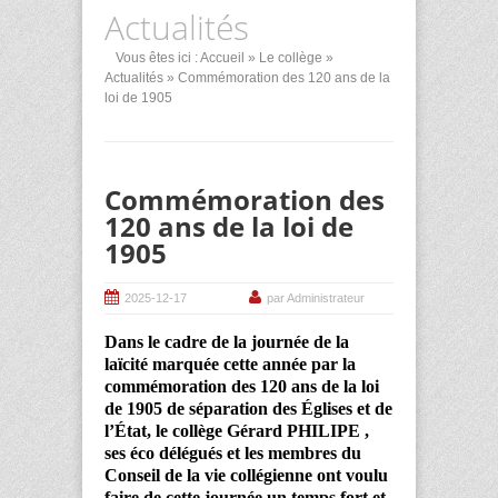
Actualités
Vous êtes ici :
Accueil
»
Le collège
»
Actualités
» Commémoration des 120 ans de la
loi de 1905
Commémoration des
120 ans de la loi de
1905
2025-12-17
par Administrateur
Dans le cadre de la journée de la
laïcité marquée cette année par la
commémoration des 120 ans de la loi
de 1905 de séparation des Églises et de
l’État, le collège Gérard PHILIPE ,
ses éco délégués et les membres du
Conseil de la vie collégienne ont voulu
faire de cette journée un temps fort et