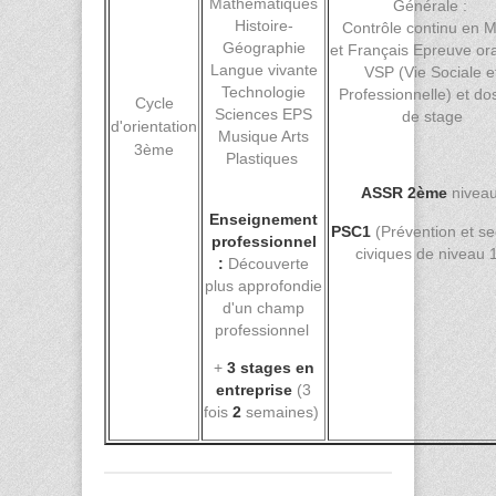
Mathématiques
Générale :
Histoire-
Contrôle continu en 
Géographie
et Français Epreuve or
Langue vivante
VSP (Vie Sociale e
Technologie
Professionnelle) et do
Cycle
Sciences EPS
de stage
d'orientation
Musique Arts
3ème
Plastiques
ASSR 2ème
nivea
Enseignement
PSC1
(Prévention et s
professionnel
civiques de niveau 
:
Découverte
plus approfondie
d'un champ
professionnel
+
3 stages en
entreprise
(3
fois
2
semaines)