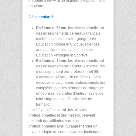
en 5
ème
SEGPA et de manière exceptionnelle
en 4
ème
.
2 / La scolarité
En 6
ème
et 5
ème
, les élèves bénéficient
des enseignements généraux (français,
mathématiques, histoire-géographie-
Education Morale et Civique, sciences,
arts-plastiques, éducation musicale,
Education Physique et Sportive
En 4
ème
et 3
ème
, les élèves bénéficient
des enseignements généraux et d’heures
d’enseignement pré-professionnel (6h
d’atelier en 4
ème
, 12h en 3
ème
). Cette
découverte de champs professionnels est
complétée par des périodes de stages en
entreprises, de visites d’entreprises et de
mini-stage dans différents sites de
formation.
Les élèves découvrent des activités
professionnelles et des métiers, peuvent
acquérir des attitudes sociales et
professionnelles ainsi qu’appréhender un
niveau adapté de connaissances techniques.