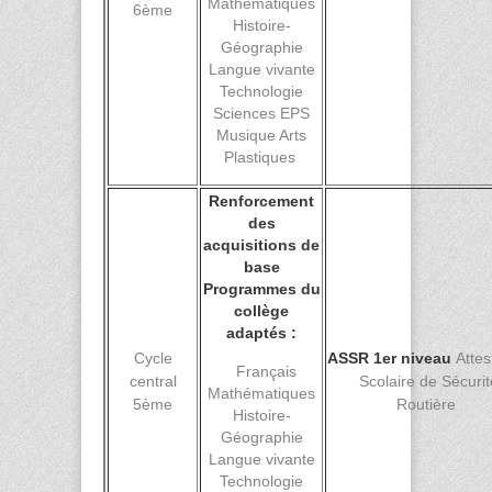
Mathématiques
6ème
Histoire-
Géographie
Langue vivante
Technologie
Sciences EPS
Musique Arts
Plastiques
Renforcement
des
acquisitions de
base
Programmes du
collège
adaptés :
Cycle
ASSR 1er niveau
Attes
Français
central
Scolaire de Sécurit
Mathématiques
5ème
Routière
Histoire-
Géographie
Langue vivante
Technologie