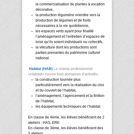
la commercialisation de plantes à vocation
décorative,
la production légumière orientée vers la
production de légumes et de fruits
nécessaires à la vie quotidienne,
les espaces verts ayant pour finalité
l’aménagement et l’entretien d’espaces de
loisir qu’ils soient individuels ou collectifs,
la viticulture dont les productions sont
parties prenantes du patrimoine culturel
national.
Habitat (HAB)
Le champ professionnel
«Habitat» couvre trois domaines d’activités
:
la construction tournée plus
particulièrement vers la réalisation du clos
et du couvert de l’habitat,
l’aménagement, l’agencement et la finition
de l’habitat,
les équipements techniques de l’habitat.
En classe de 4
ème
, les élèves bénéficient de 2
ateliers : HAS, ERE
En classe de 3
ème
, les élèves bénéficient des
3 ateliers.