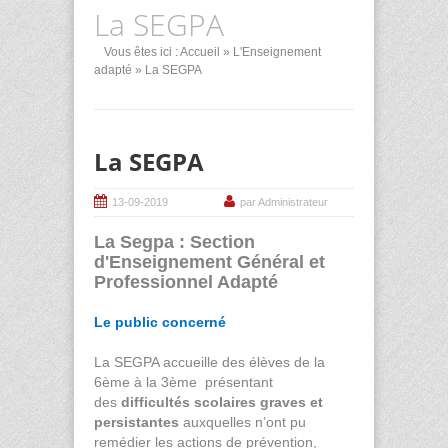
La SEGPA
Vous êtes ici :
Accueil
»
L'Enseignement
adapté
» La SEGPA
La SEGPA
13-09-2019
par Administrateur
La Segpa : Section
d'Enseignement Général et
Professionnel Adapté
Le public concerné
La SEGPA accueille des élèves de la
6
ème
à la 3
ème
présentant
des
difficultés scolaires graves et
persistantes
auxquelles n’ont pu
remédier les actions de prévention,