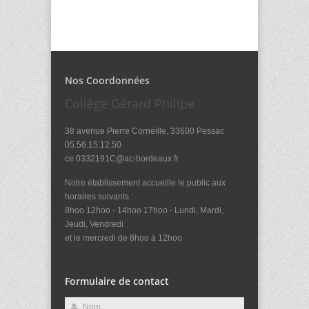
Nos Coordonnées
Collège Gérard Philipe
38 avenue Pierre Corneille, 33600 Pessac
05.56.15.12.50
ce.0332191C@ac-bordeaux.fr
Notre établissement accueille le public aux
horaires suivants :
8hoo 12hoo - 14hoo 17hoo - Lundi, Mardi,
Jeudi, Vendredi
et le mercredi de 8hoo à 12hoo
Formulaire de contact