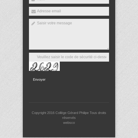
Envoyer
Copyright 2016
Collège Gérard Philipe
Tous droits
réservés
websco