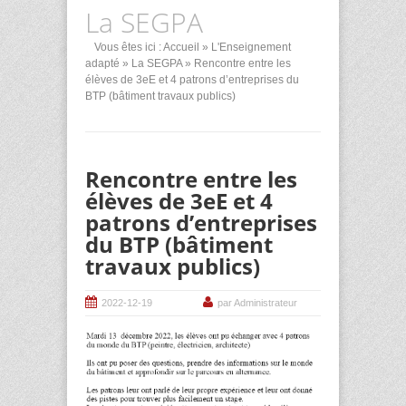
La SEGPA
Vous êtes ici :
Accueil
»
L'Enseignement
adapté
»
La SEGPA
» Rencontre entre les
élèves de 3eE et 4 patrons d’entreprises du
BTP (bâtiment travaux publics)
Rencontre entre les
élèves de 3eE et 4
patrons d’entreprises
du BTP (bâtiment
travaux publics)
2022-12-19
par Administrateur