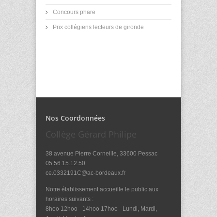
Concours phare
Prix collégiens lecteurs de gironde
Nos Coordonnées
Collège Gérard Philipe
38 avenue Pierre Corneille, 33600 Pessac
05.56.15.12.50
ce.0332191C@ac-bordeaux.fr
Notre établissement accueille le public aux
horaires suivants :
8hoo 12hoo - 14hoo 17hoo - Lundi, Mardi,