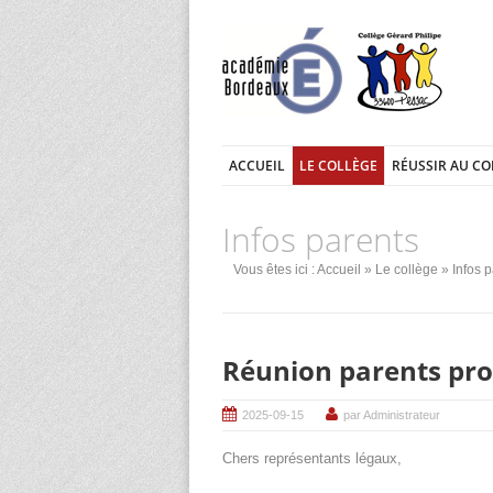
ACCUEIL
LE COLLÈGE
RÉUSSIR AU CO
Infos parents
Vous êtes ici :
Accueil
»
Le collège
»
Infos 
Réunion parents pro
2025-09-15
par Administrateur
Chers représentants légaux,