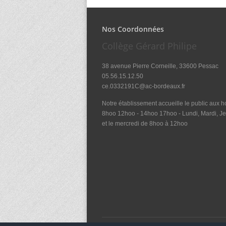
Nos Coordonnées
Collège Gérard Philipe
38 avenue Pierre Corneille, 33600 Pessac
05.56.15.12.50
ce.0332191C@ac-bordeaux.fr
Notre établissement accueille le public aux ho
8hoo 12hoo - 14hoo 17hoo - Lundi, Mardi, Je
et le mercredi de 8hoo à 12hoo