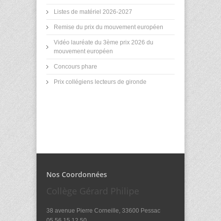
Listes de matériel 2026-2027
Remise du prix du mouvement européen
Vidéo lauréate du 3ème prix 2026 du
mouvement européen
Concours phare
Prix collégiens lecteurs de gironde
Nos Coordonnées
Collège Gérard Philipe
38 avenue Pierre Corneille, 33600 Pessac
05.56.15.12.50