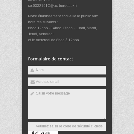
ce.0332191C@ac-bordeaux.fr
Notre établissement accueille le public aux
horaires suivants :
8hoo 12hoo - 14hoo 17hoo - Lundi, Mardi,
Jeudi, Vendredi
et le mercredi de 8hoo à 12hoo
Formulaire de contact