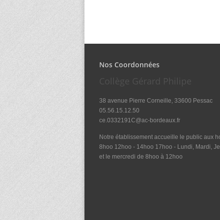
Nos Coordonnées
Collège Gérard Philipe
38 avenue Pierre Corneille, 33600 Pessac
05.56.15.12.50
ce.0332191C@ac-bordeaux.fr
Notre établissement accueille le public aux ho
8hoo 12hoo - 14hoo 17hoo - Lundi, Mardi, Je
et le mercredi de 8hoo à 12hoo