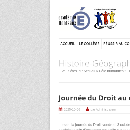
ACCUEIL
LE COLLÈGE
RÉUSSIR AU CO
Histoire-Géograp
Vous êtes ici :
Accueil
»
Pôle humanités
»
H
Journée du Droit au 
2025-10-06
par Administrateur
Lors de la journée du Droit, vendredi 3 octob