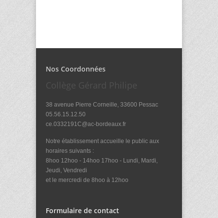
Nos Coordonnées
Collège Gérard Philipe
38 avenue Pierre Corneille, 33600 Pessac
05.56.15.12.50
ce.0332191C@ac-bordeaux.fr
Notre établissement accueille le public aux
horaires suivants :
8hoo 12hoo - 14hoo 17hoo - Lundi, Mardi,
Jeudi, Vendredi
et le mercredi de 8hoo à 12hoo
Formulaire de contact