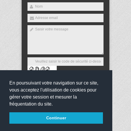
En poursuivant votre navigation sur ce site,
Envoyer
vous acceptez l'utilisation de cookies pour
gérer votre session et mesurer la
fréquentation du site.
Copyright 2016
Collège Gérard Philipe
Tous droits
Continuer
réservés
websco