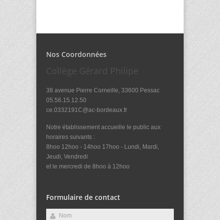
Nos Coordonnées
Collège Gérard Philipe
38 avenue Pierre Corneille, 33600 Pessac
05.56.15.12.50
ce.0332191C@ac-bordeaux.fr
Notre établissement accueille le public aux
horaires suivants :
8hoo 12hoo - 14hoo 17hoo - Lundi, Mardi,
Jeudi, Vendredi
et le mercredi de 8hoo à 12hoo
Formulaire de contact