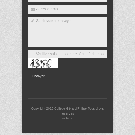
Envoyer
Copyright 2016
Collège Gérard Philipe
Tous droits
réservés
websco