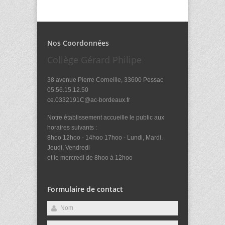
Nos Coordonnées
Collège Gérard Philipe
38 avenue Pierre Corneille, 33600 Pessac
05.56.15.12.50
ce.0332191C@ac-bordeaux.fr
Notre établissement accueille le public aux
horaires suivants :
8hoo 12hoo - 14hoo 17hoo - Lundi, Mardi,
Jeudi, Vendredi
et le mercredi de 8hoo à 12hoo
Formulaire de contact