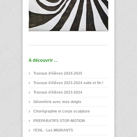
À découvrir ...
Travaux d'élèves 2024-2025
Travaux d'élèves 2023-2024 suite et fin !
Travaux d'élèves 2023-2024
Géométrie avec mes doigts
Chorégraphie et corps sculpture
PREPARATIFS STOP-MOTION
l'EXIL - Les MIGRANTS