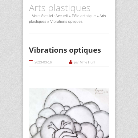
Arts plastiques
Vous êtes ici :
Accueil
»
Pôle artistique
»
Arts
plastiques
» Vibrations optiques
Vibrations optiques
2023-03-16
par Mme Hunt