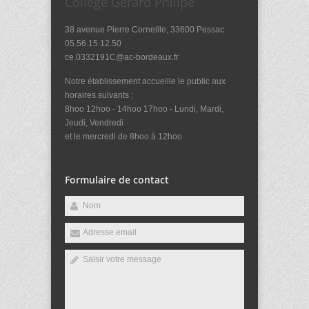
Collège Gérard Philipe
38 avenue Pierre Corneille, 33600 Pessac
05.56.15.12.50
ce.0332191C@ac-bordeaux.fr
Notre établissement accueille le public aux
horaires suivants :
8hoo 12hoo - 14hoo 17hoo - Lundi, Mardi,
Jeudi, Vendredi
et le mercredi de 8hoo à 12hoo
Formulaire de contact