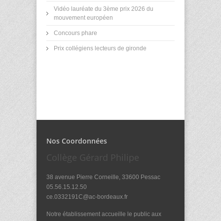
Vidéo lauréate du 3ème prix 2026 du
mouvement européen
Concours phare
Prix collégiens lecteurs de gironde
Nos Coordonnées
Collège Gérard Philipe
38 avenue Pierre Corneille, 33600 Pessac
05.56.15.12.50
ce.0332191C@ac-bordeaux.fr
Notre établissement accueille le public aux