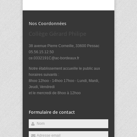
Nos Coordonnées
Collège Gérard Philipe
38 avenue Pierre Corneille, 33600 Pessac
05.56.15.12.50
ce.0332191C@ac-bordeaux.fr
Notre établissement accueille le public aux
horaires suivants :
8hoo 12hoo - 14hoo 17hoo - Lundi, Mardi,
Jeudi, Vendredi
et le mercredi de 8hoo à 12hoo
Formulaire de contact